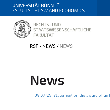
UNIVERSITÄT BONN
FACULTY OF LAW AND ECONOMICS
Y
RSF
NEWS
NEWS
o
u
a
r
News
e
h
e
08.07.25: Statement on the award of an 
r
e